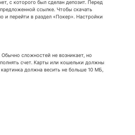
т, с которого был сделан депозит. Перед
 предложенной ссылке. Чтобы скачать
о и перейти в раздел «Покер». Настройки
. Обычно сложностей не возникает, но
ополнять счет. Карты или кошельки должны
 картинка должна весить не больше 10 МБ,