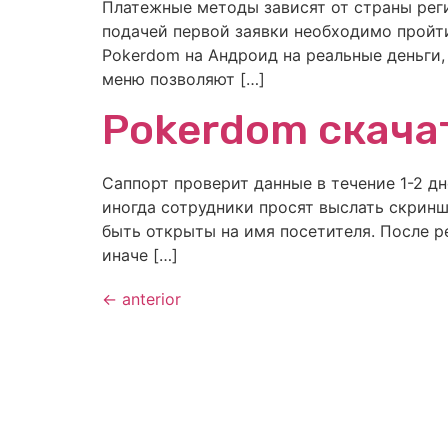
Платежные методы зависят от страны реги
подачей первой заявки необходимо пройт
Pokerdom на Андроид на реальные деньги,
меню позволяют […]
Pokerdom скача
Саппорт проверит данные в течение 1-2 дн
иногда сотрудники просят выслать скринш
быть открыты на имя посетителя. После р
иначе […]
←
anterior