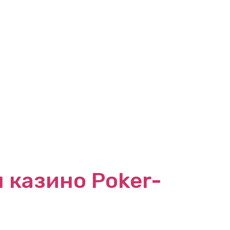
 казино Poker-